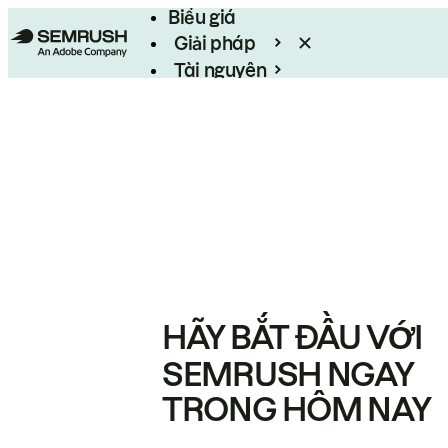
Biểu giá
Giải pháp
Tài nguyên
Enterprise
HÃY BẮT ĐẦU VỚI
SEMRUSH NGAY
TRONG HÔM NAY