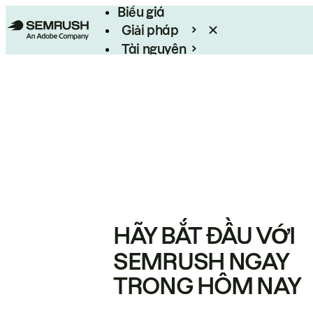
Biểu giá
Giải pháp
Tài nguyên
Enterprise
HÃY BẮT ĐẦU VỚI
SEMRUSH NGAY
TRONG HÔM NAY