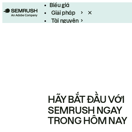
Biểu giá
Giải pháp
Tài nguyên
Enterprise
HÃY BẮT ĐẦU VỚI
SEMRUSH NGAY
TRONG HÔM NAY