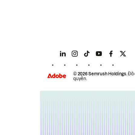
© 2026 Semrush Holdings.
Đã 
quyền.