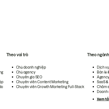
Theo vai trò
Theo ngàn
Chủ doanh nghiệp
Dịch v
ng
Chủ agency
Bán lẻ 
Chuyên gia SEO
Agenc
ập
Chuyên viên Content Marketing
SaaS &
do
Chuyên viên Growth Marketing Full-Stack
Chăm s
Doanh 
Xem tấ