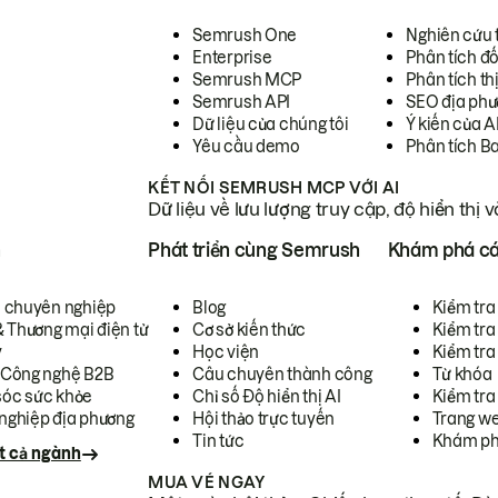
Semrush One
Nghiên cứu 
Enterprise
Phân tích đố
Semrush MCP
Phân tích th
Semrush API
SEO địa phư
Dữ liệu của chúng tôi
Ý kiến của A
Yêu cầu demo
Phân tích B
KẾT NỐI SEMRUSH MCP VỚI AI
Dữ liệu về lưu lượng truy cập, độ hiển thị 
h
Phát triển cùng Semrush
Khám phá cá
ụ chuyên nghiệp
Blog
Kiểm tra 
& Thương mại điện tử
Cơ sở kiến thức
Kiểm tra
y
Học viện
Kiểm tra
 Công nghệ B2B
Câu chuyên thành công
Từ khóa
óc sức khỏe
Chỉ số Độ hiển thị AI
Kiểm tra
nghiệp địa phương
Hội thảo trực tuyến
Trang we
Tin tức
Khám ph
t cả ngành
MUA VÉ NGAY