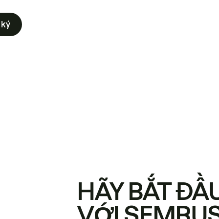
 ký
HÃY BẮT ĐẦ
VỚI SEMRU