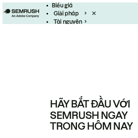
Biểu giá
Giải pháp
Tài nguyên
Enterprise
HÃY BẮT ĐẦU VỚI
SEMRUSH NGAY
TRONG HÔM NAY