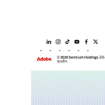
© 2026 Semrush Holdings.
Đã 
quyền.