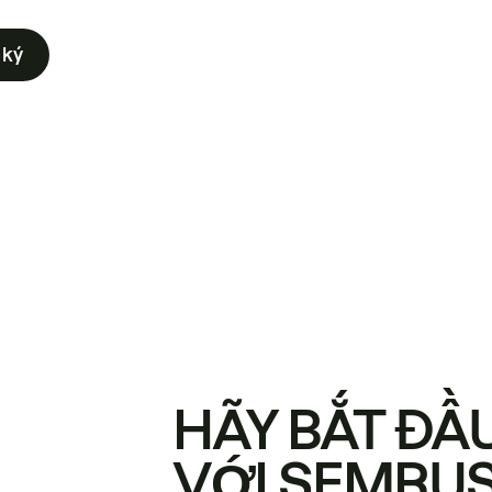
 ký
HÃY BẮT ĐẦ
VỚI SEMRU