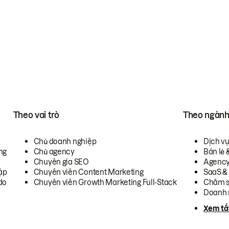
Theo vai trò
Theo ngàn
Chủ doanh nghiệp
Dịch v
ng
Chủ agency
Bán lẻ 
Chuyên gia SEO
Agenc
ập
Chuyên viên Content Marketing
SaaS &
do
Chuyên viên Growth Marketing Full-Stack
Chăm s
Doanh 
Xem tấ