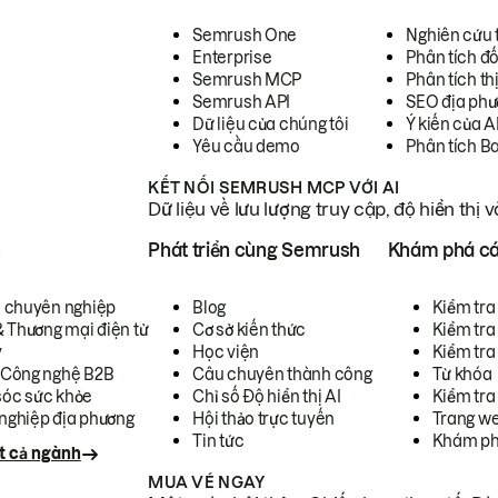
Semrush One
Nghiên cứu 
Enterprise
Phân tích đố
Semrush MCP
Phân tích th
Semrush API
SEO địa phư
Dữ liệu của chúng tôi
Ý kiến của A
Yêu cầu demo
Phân tích B
KẾT NỐI SEMRUSH MCP VỚI AI
Dữ liệu về lưu lượng truy cập, độ hiển thị 
h
Phát triển cùng Semrush
Khám phá cá
ụ chuyên nghiệp
Blog
Kiểm tra 
& Thương mại điện tử
Cơ sở kiến thức
Kiểm tra
y
Học viện
Kiểm tra
 Công nghệ B2B
Câu chuyên thành công
Từ khóa
óc sức khỏe
Chỉ số Độ hiển thị AI
Kiểm tra
nghiệp địa phương
Hội thảo trực tuyến
Trang we
Tin tức
Khám ph
t cả ngành
MUA VÉ NGAY