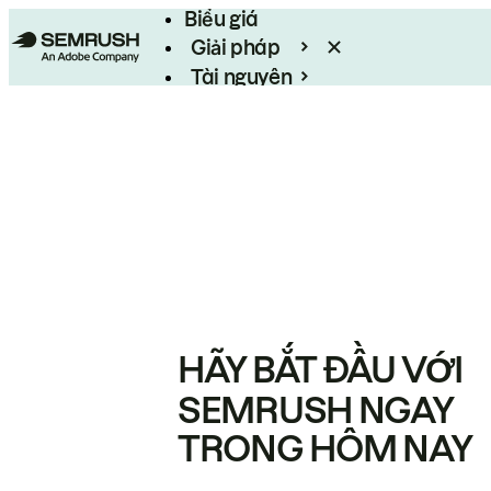
Biểu giá
Giải pháp
Tài nguyên
Enterprise
HÃY BẮT ĐẦU VỚI
SEMRUSH NGAY
TRONG HÔM NAY