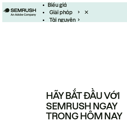
Biểu giá
Giải pháp
Tài nguyên
Enterprise
HÃY BẮT ĐẦU VỚI
SEMRUSH NGAY
TRONG HÔM NAY