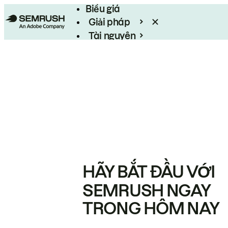
Biểu giá
Giải pháp
Tài nguyên
Enterprise
HÃY BẮT ĐẦU VỚI
SEMRUSH NGAY
TRONG HÔM NAY