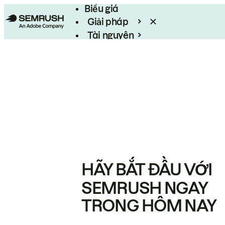
Biểu giá
Giải pháp
Tài nguyên
Enterprise
HÃY BẮT ĐẦU VỚI
SEMRUSH NGAY
TRONG HÔM NAY