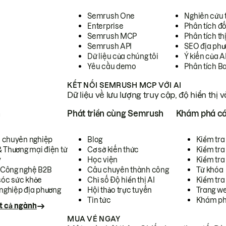
Semrush One
Nghiên cứu 
Enterprise
Phân tích đố
Semrush MCP
Phân tích th
Semrush API
SEO địa phư
Dữ liệu của chúng tôi
Ý kiến của A
Yêu cầu demo
Phân tích B
KẾT NỐI SEMRUSH MCP VỚI AI
Dữ liệu về lưu lượng truy cập, độ hiển thị 
h
Phát triển cùng Semrush
Khám phá cá
ụ chuyên nghiệp
Blog
Kiểm tra 
& Thương mại điện tử
Cơ sở kiến thức
Kiểm tra
y
Học viện
Kiểm tra
 Công nghệ B2B
Câu chuyên thành công
Từ khóa
óc sức khỏe
Chỉ số Độ hiển thị AI
Kiểm tra
nghiệp địa phương
Hội thảo trực tuyến
Trang we
Tin tức
Khám ph
t cả ngành
MUA VÉ NGAY