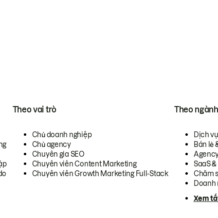
Theo vai trò
Theo ngàn
Chủ doanh nghiệp
Dịch v
ng
Chủ agency
Bán lẻ 
Chuyên gia SEO
Agenc
ập
Chuyên viên Content Marketing
SaaS &
do
Chuyên viên Growth Marketing Full-Stack
Chăm s
Doanh 
Xem tấ