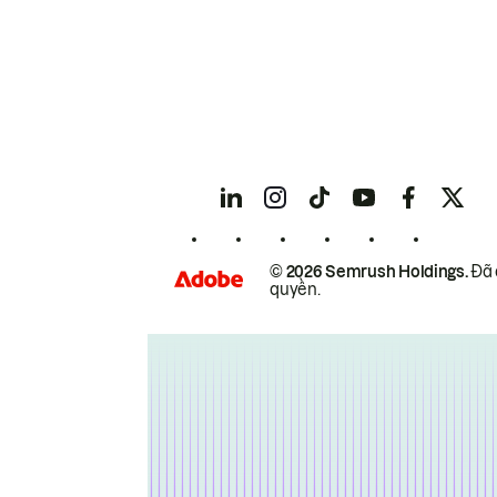
© 2026 Semrush Holdings.
Đã 
quyền.