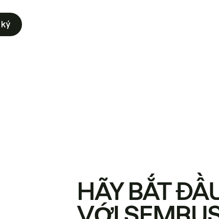
 ký
HÃY BẮT ĐẦ
VỚI SEMRU