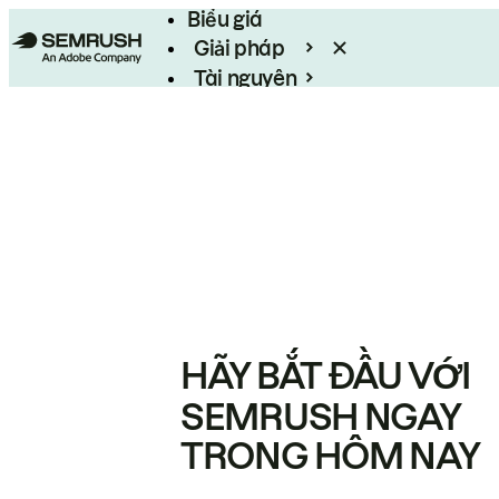
Biểu giá
Giải pháp
Tài nguyên
Enterprise
HÃY BẮT ĐẦU VỚI
SEMRUSH NGAY
TRONG HÔM NAY