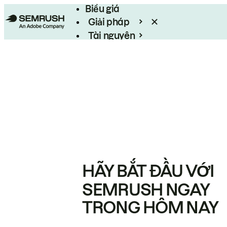
Biểu giá
Giải pháp
Tài nguyên
Enterprise
HÃY BẮT ĐẦU VỚI
SEMRUSH NGAY
TRONG HÔM NAY