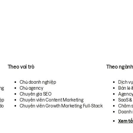
Theo vai trò
Theo ngàn
Chủ doanh nghiệp
Dịch v
ng
Chủ agency
Bán lẻ 
Chuyên gia SEO
Agenc
ập
Chuyên viên Content Marketing
SaaS &
do
Chuyên viên Growth Marketing Full-Stack
Chăm s
Doanh 
Xem tấ