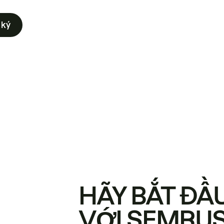
 ký
HÃY BẮT ĐẦ
VỚI SEMRU