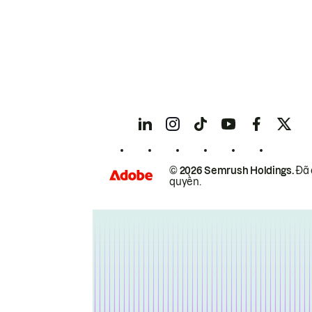
© 2026 Semrush Holdings.
Đã 
quyền.