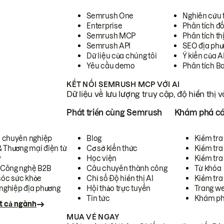
Semrush One
Nghiên cứu 
Enterprise
Phân tích đố
Semrush MCP
Phân tích th
Semrush API
SEO địa phư
Dữ liệu của chúng tôi
Ý kiến của A
Yêu cầu demo
Phân tích B
KẾT NỐI SEMRUSH MCP VỚI AI
Dữ liệu về lưu lượng truy cập, độ hiển thị 
h
Phát triển cùng Semrush
Khám phá cá
ụ chuyên nghiệp
Blog
Kiểm tra 
& Thương mại điện tử
Cơ sở kiến thức
Kiểm tra
y
Học viện
Kiểm tra
 Công nghệ B2B
Câu chuyên thành công
Từ khóa
óc sức khỏe
Chỉ số Độ hiển thị AI
Kiểm tra
nghiệp địa phương
Hội thảo trực tuyến
Trang we
Tin tức
Khám ph
t cả ngành
MUA VÉ NGAY