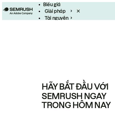
Biểu giá
Giải pháp
Tài nguyên
Enterprise
HÃY BẮT ĐẦU VỚI
SEMRUSH NGAY
TRONG HÔM NAY