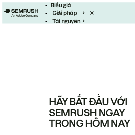
Biểu giá
Giải pháp
Tài nguyên
Enterprise
HÃY BẮT ĐẦU VỚI
SEMRUSH NGAY
TRONG HÔM NAY