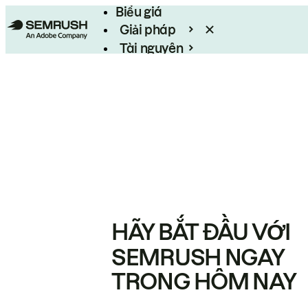
Biểu giá
Giải pháp
Tài nguyên
Enterprise
HÃY BẮT ĐẦU VỚI
SEMRUSH NGAY
TRONG HÔM NAY