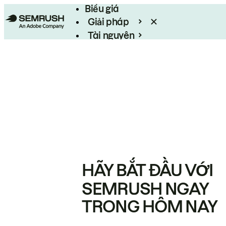
Biểu giá
Giải pháp
Tài nguyên
Enterprise
HÃY BẮT ĐẦU VỚI
SEMRUSH NGAY
TRONG HÔM NAY