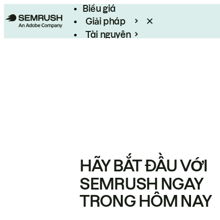
Biểu giá
Giải pháp
Tài nguyên
Enterprise
HÃY BẮT ĐẦU VỚI
SEMRUSH NGAY
TRONG HÔM NAY