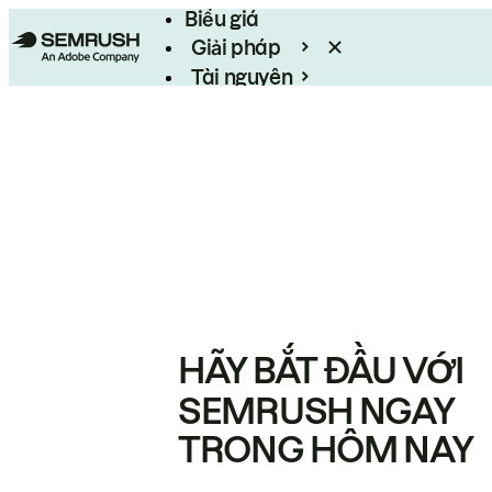
Biểu giá
Giải pháp
Tài nguyên
Enterprise
HÃY BẮT ĐẦU VỚI
SEMRUSH NGAY
TRONG HÔM NAY