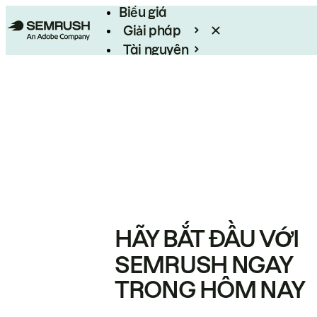
Biểu giá
Giải pháp
Tài nguyên
Enterprise
HÃY BẮT ĐẦU VỚI
SEMRUSH NGAY
TRONG HÔM NAY