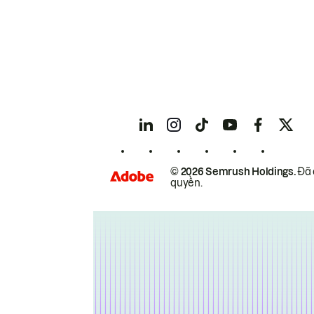
© 2026 Semrush Holdings.
Đã 
quyền.