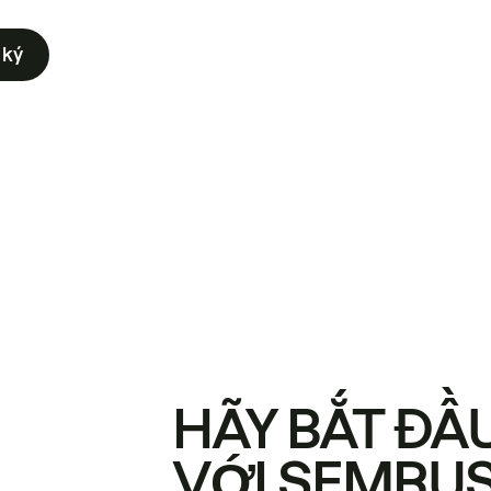
 ký
HÃY BẮT ĐẦ
VỚI SEMRU