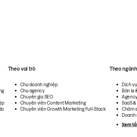
Theo vai trò
Theo ngàn
Chủ doanh nghiệp
Dịch v
ng
Chủ agency
Bán lẻ 
Chuyên gia SEO
Agenc
ập
Chuyên viên Content Marketing
SaaS &
do
Chuyên viên Growth Marketing Full-Stack
Chăm s
Doanh 
Xem tấ