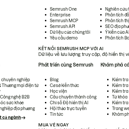
Semrush One
Nghiên cứu 
Enterprise
Phân tích đố
Semrush MCP
Phân tích th
Semrush API
SEO địa phư
Dữ liệu của chúng tôi
Ý kiến của A
Yêu cầu demo
Phân tích B
KẾT NỐI SEMRUSH MCP VỚI AI
Dữ liệu về lưu lượng truy cập, độ hiển thị 
h
Phát triển cùng Semrush
Khám phá cá
ụ chuyên nghiệp
Blog
Kiểm tra 
& Thương mại điện tử
Cơ sở kiến thức
Kiểm tra
y
Học viện
Kiểm tra
 Công nghệ B2B
Câu chuyên thành công
Từ khóa
óc sức khỏe
Chỉ số Độ hiển thị AI
Kiểm tra
nghiệp địa phương
Hội thảo trực tuyến
Trang we
Tin tức
Khám ph
t cả ngành
MUA VÉ NGAY