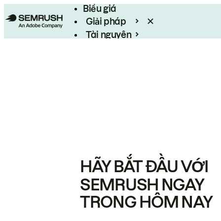
Biểu giá
Giải pháp
Tài nguyên
Enterprise
HÃY BẮT ĐẦU VỚI
SEMRUSH NGAY
TRONG HÔM NAY