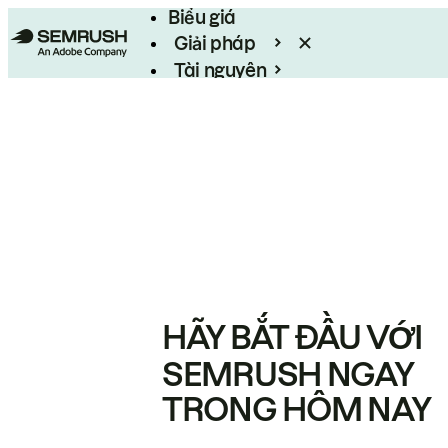
Biểu giá
Giải pháp
Tài nguyên
Enterprise
HÃY BẮT ĐẦU VỚI
SEMRUSH NGAY
TRONG HÔM NAY