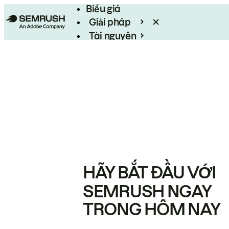
Biểu giá
Giải pháp
Tài nguyên
Enterprise
HÃY BẮT ĐẦU VỚI
SEMRUSH NGAY
TRONG HÔM NAY