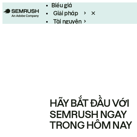
Biểu giá
Giải pháp
Tài nguyên
Enterprise
HÃY BẮT ĐẦU VỚI
SEMRUSH NGAY
TRONG HÔM NAY