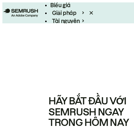
Biểu giá
Giải pháp
Tài nguyên
Enterprise
HÃY BẮT ĐẦU VỚI
SEMRUSH NGAY
TRONG HÔM NAY