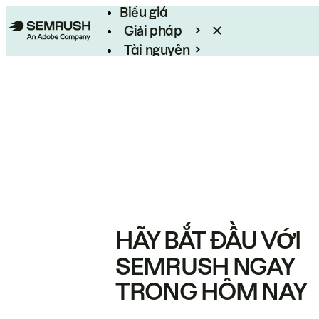
Biểu giá
Giải pháp
Tài nguyên
Enterprise
HÃY BẮT ĐẦU VỚI
SEMRUSH NGAY
TRONG HÔM NAY