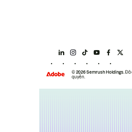
© 2026 Semrush Holdings.
Đã 
quyền.