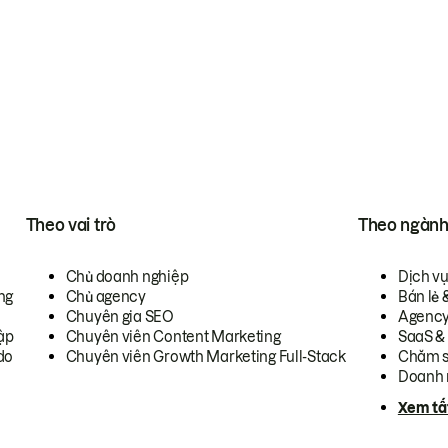
Theo vai trò
Theo ngàn
Chủ doanh nghiệp
Dịch v
ng
Chủ agency
Bán lẻ 
Chuyên gia SEO
Agenc
ập
Chuyên viên Content Marketing
SaaS &
do
Chuyên viên Growth Marketing Full-Stack
Chăm s
Doanh 
Xem tấ