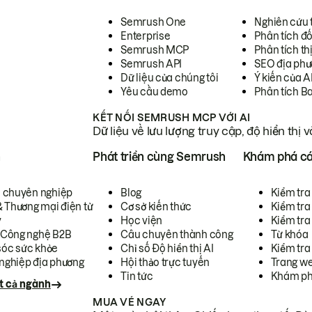
Semrush One
Nghiên cứu 
Enterprise
Phân tích đố
Semrush MCP
Phân tích th
Semrush API
SEO địa phư
Dữ liệu của chúng tôi
Ý kiến của A
Yêu cầu demo
Phân tích B
KẾT NỐI SEMRUSH MCP VỚI AI
Dữ liệu về lưu lượng truy cập, độ hiển thị 
h
Phát triển cùng Semrush
Khám phá cá
ụ chuyên nghiệp
Blog
Kiểm tra 
& Thương mại điện tử
Cơ sở kiến thức
Kiểm tra
y
Học viện
Kiểm tra
 Công nghệ B2B
Câu chuyên thành công
Từ khóa
óc sức khỏe
Chỉ số Độ hiển thị AI
Kiểm tra
nghiệp địa phương
Hội thảo trực tuyến
Trang we
Tin tức
Khám ph
t cả ngành
MUA VÉ NGAY