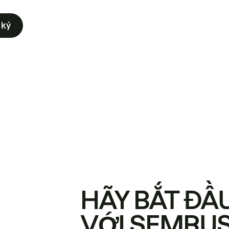
 ký
HÃY BẮT ĐẦ
VỚI SEMRU