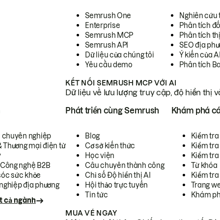
Semrush One
Nghiên cứu 
Enterprise
Phân tích đố
Semrush MCP
Phân tích th
Semrush API
SEO địa phư
Dữ liệu của chúng tôi
Ý kiến của A
Yêu cầu demo
Phân tích B
KẾT NỐI SEMRUSH MCP VỚI AI
Dữ liệu về lưu lượng truy cập, độ hiển thị 
h
Phát triển cùng Semrush
Khám phá cá
ụ chuyên nghiệp
Blog
Kiểm tra 
& Thương mại điện tử
Cơ sở kiến thức
Kiểm tra
y
Học viện
Kiểm tra
 Công nghệ B2B
Câu chuyên thành công
Từ khóa
óc sức khỏe
Chỉ số Độ hiển thị AI
Kiểm tra
nghiệp địa phương
Hội thảo trực tuyến
Trang we
Tin tức
Khám ph
t cả ngành
MUA VÉ NGAY