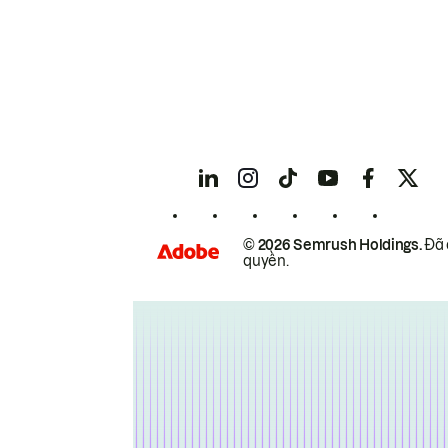
© 2026 Semrush Holdings.
Đã 
quyền.