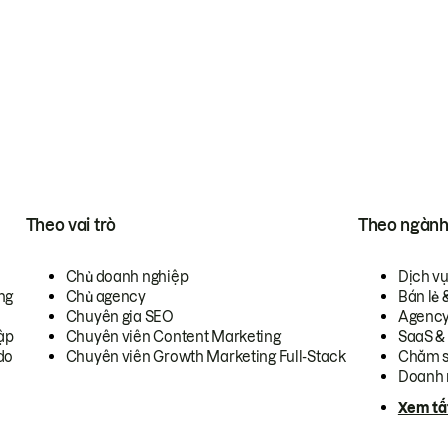
Theo vai trò
Theo ngàn
Chủ doanh nghiệp
Dịch v
ng
Chủ agency
Bán lẻ 
Chuyên gia SEO
Agenc
ập
Chuyên viên Content Marketing
SaaS &
do
Chuyên viên Growth Marketing Full-Stack
Chăm s
Doanh 
Xem tấ