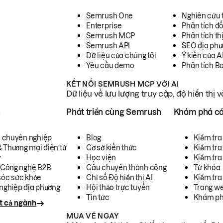
Semrush One
Nghiên cứu 
Enterprise
Phân tích đố
Semrush MCP
Phân tích th
Semrush API
SEO địa phư
Dữ liệu của chúng tôi
Ý kiến của A
Yêu cầu demo
Phân tích B
KẾT NỐI SEMRUSH MCP VỚI AI
Dữ liệu về lưu lượng truy cập, độ hiển thị 
h
Phát triển cùng Semrush
Khám phá cá
ụ chuyên nghiệp
Blog
Kiểm tra 
& Thương mại điện tử
Cơ sở kiến thức
Kiểm tra
y
Học viện
Kiểm tra
 Công nghệ B2B
Câu chuyên thành công
Từ khóa
óc sức khỏe
Chỉ số Độ hiển thị AI
Kiểm tra
nghiệp địa phương
Hội thảo trực tuyến
Trang we
Tin tức
Khám ph
t cả ngành
MUA VÉ NGAY