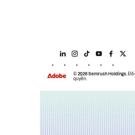
© 2026 Semrush Holdings.
Đã 
quyền.