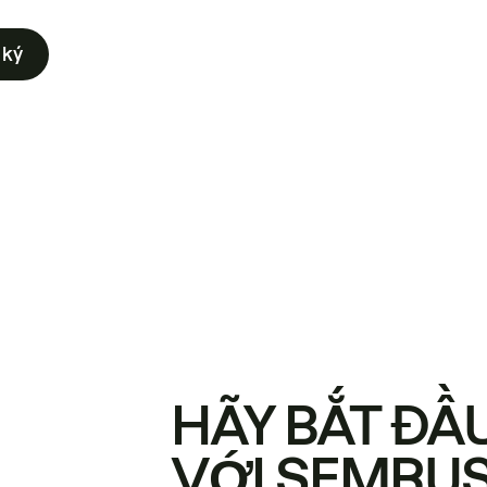
 ký
HÃY BẮT ĐẦ
VỚI SEMRU