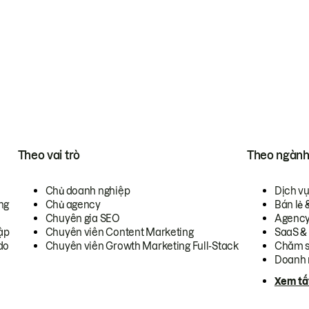
Theo vai trò
Theo ngàn
Chủ doanh nghiệp
Dịch v
ng
Chủ agency
Bán lẻ 
Chuyên gia SEO
Agenc
ập
Chuyên viên Content Marketing
SaaS &
do
Chuyên viên Growth Marketing Full-Stack
Chăm s
Doanh 
Xem tấ