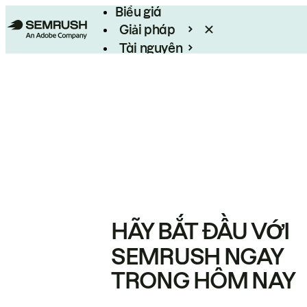
Biểu giá
Giải pháp
Tài nguyên
Enterprise
HÃY BẮT ĐẦU VỚI
SEMRUSH NGAY
TRONG HÔM NAY