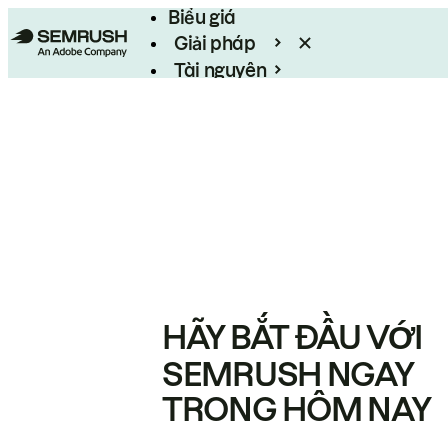
Biểu giá
Giải pháp
Tài nguyên
Enterprise
HÃY BẮT ĐẦU VỚI
SEMRUSH NGAY
TRONG HÔM NAY