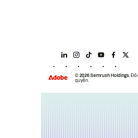
© 2026 Semrush Holdings.
Đã 
quyền.