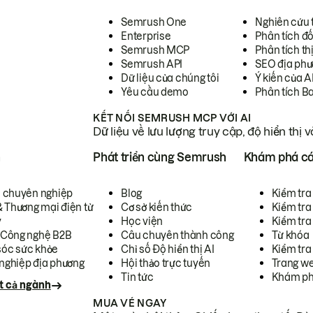
Semrush One
Nghiên cứu 
Enterprise
Phân tích đố
Semrush MCP
Phân tích th
Semrush API
SEO địa phư
Dữ liệu của chúng tôi
Ý kiến của A
Yêu cầu demo
Phân tích B
KẾT NỐI SEMRUSH MCP VỚI AI
Dữ liệu về lưu lượng truy cập, độ hiển thị 
h
Phát triển cùng Semrush
Khám phá cá
ụ chuyên nghiệp
Blog
Kiểm tra 
& Thương mại điện tử
Cơ sở kiến thức
Kiểm tra
y
Học viện
Kiểm tra
 Công nghệ B2B
Câu chuyên thành công
Từ khóa
óc sức khỏe
Chỉ số Độ hiển thị AI
Kiểm tra
nghiệp địa phương
Hội thảo trực tuyến
Trang we
Tin tức
Khám ph
t cả ngành
MUA VÉ NGAY