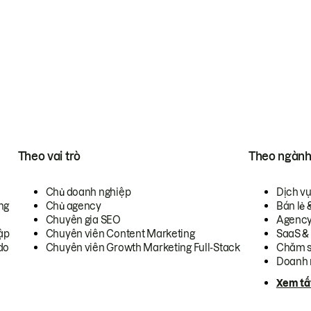
Theo vai trò
Theo ngàn
Chủ doanh nghiệp
Dịch v
ng
Chủ agency
Bán lẻ 
Chuyên gia SEO
Agenc
ập
Chuyên viên Content Marketing
SaaS &
do
Chuyên viên Growth Marketing Full-Stack
Chăm s
Doanh 
Xem tấ