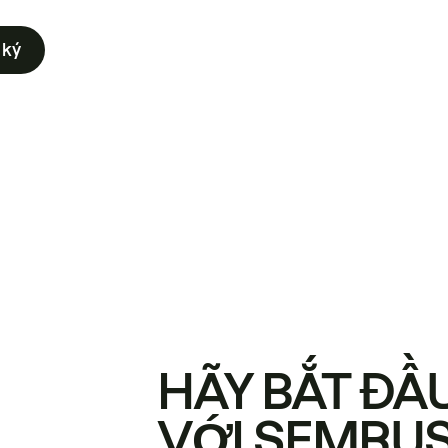
 ký
HÃY BẮT ĐẦ
VỚI SEMRU