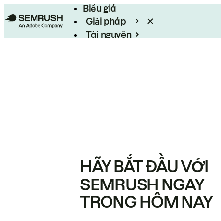
Biểu giá
Giải pháp
Tài nguyên
Enterprise
HÃY BẮT ĐẦU VỚI
SEMRUSH NGAY
TRONG HÔM NAY