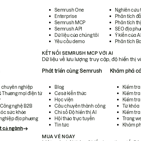
Semrush One
Nghiên cứu 
Enterprise
Phân tích đố
Semrush MCP
Phân tích th
Semrush API
SEO địa phư
Dữ liệu của chúng tôi
Ý kiến của A
Yêu cầu demo
Phân tích B
KẾT NỐI SEMRUSH MCP VỚI AI
Dữ liệu về lưu lượng truy cập, độ hiển thị 
h
Phát triển cùng Semrush
Khám phá cá
ụ chuyên nghiệp
Blog
Kiểm tra 
& Thương mại điện tử
Cơ sở kiến thức
Kiểm tra
y
Học viện
Kiểm tra
 Công nghệ B2B
Câu chuyên thành công
Từ khóa
óc sức khỏe
Chỉ số Độ hiển thị AI
Kiểm tra
nghiệp địa phương
Hội thảo trực tuyến
Trang we
Tin tức
Khám ph
t cả ngành
MUA VÉ NGAY