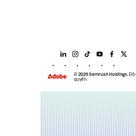
© 2026 Semrush Holdings.
Đã 
quyền.