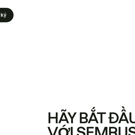
 ký
HÃY BẮT ĐẦ
VỚI SEMRU