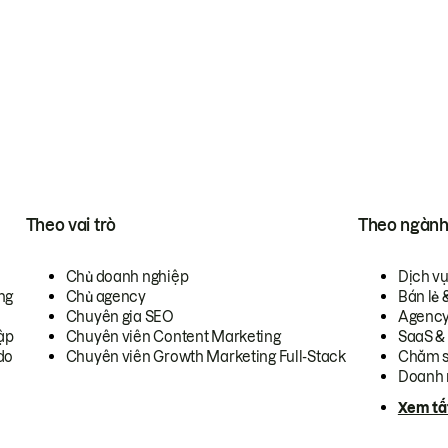
Theo vai trò
Theo ngàn
Chủ doanh nghiệp
Dịch v
ng
Chủ agency
Bán lẻ 
Chuyên gia SEO
Agenc
ập
Chuyên viên Content Marketing
SaaS &
do
Chuyên viên Growth Marketing Full-Stack
Chăm s
Doanh 
Xem tấ