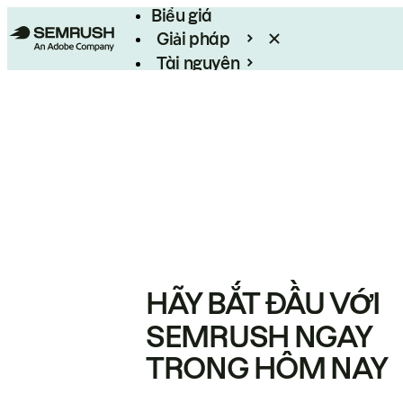
Biểu giá
Giải pháp
Tài nguyên
Enterprise
HÃY BẮT ĐẦU VỚI
SEMRUSH NGAY
TRONG HÔM NAY