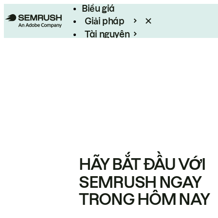
Biểu giá
Giải pháp
Tài nguyên
Enterprise
HÃY BẮT ĐẦU VỚI
SEMRUSH NGAY
TRONG HÔM NAY