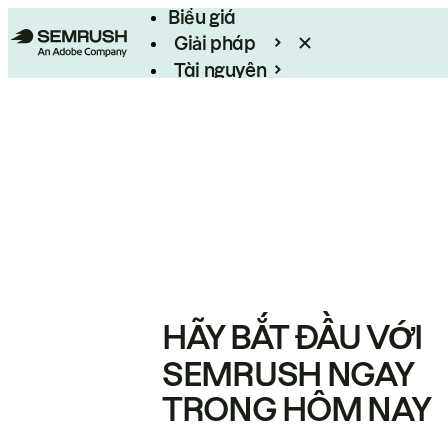
Biểu giá
Giải pháp
Tài nguyên
Enterprise
HÃY BẮT ĐẦU VỚI
SEMRUSH NGAY
TRONG HÔM NAY