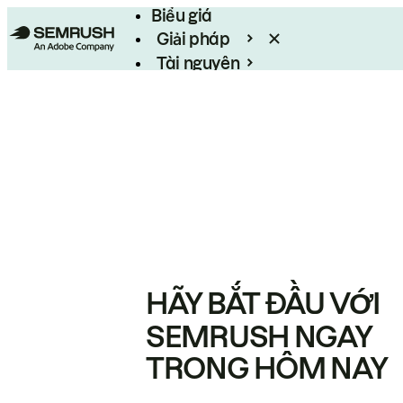
Biểu giá
Giải pháp
Tài nguyên
Enterprise
HÃY BẮT ĐẦU VỚI
SEMRUSH NGAY
TRONG HÔM NAY