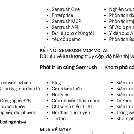
Semrush One
Nghiên cứu 
Enterprise
Phân tích đố
Semrush MCP
Phân tích th
Semrush API
SEO địa phư
Dữ liệu của chúng tôi
Ý kiến của A
Yêu cầu demo
Phân tích B
KẾT NỐI SEMRUSH MCP VỚI AI
Dữ liệu về lưu lượng truy cập, độ hiển thị 
h
Phát triển cùng Semrush
Khám phá cá
ụ chuyên nghiệp
Blog
Kiểm tra 
& Thương mại điện tử
Cơ sở kiến thức
Kiểm tra
y
Học viện
Kiểm tra
 Công nghệ B2B
Câu chuyên thành công
Từ khóa
óc sức khỏe
Chỉ số Độ hiển thị AI
Kiểm tra
nghiệp địa phương
Hội thảo trực tuyến
Trang we
Tin tức
Khám ph
t cả ngành
MUA VÉ NGAY