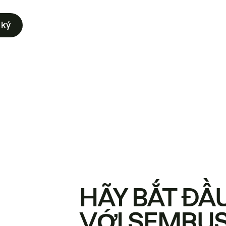
 ký
HÃY BẮT ĐẦ
VỚI SEMRU