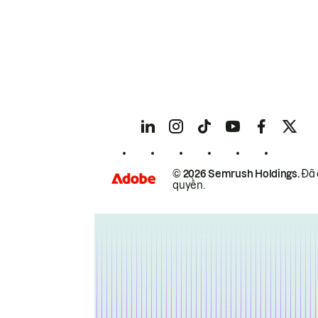
© 2026 Semrush Holdings.
Đã 
quyền.