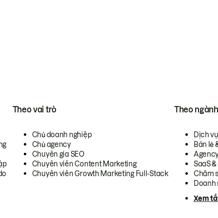
Theo vai trò
Theo ngàn
Chủ doanh nghiệp
Dịch v
ng
Chủ agency
Bán lẻ 
Chuyên gia SEO
Agenc
ập
Chuyên viên Content Marketing
SaaS &
do
Chuyên viên Growth Marketing Full-Stack
Chăm s
Doanh 
Xem tấ