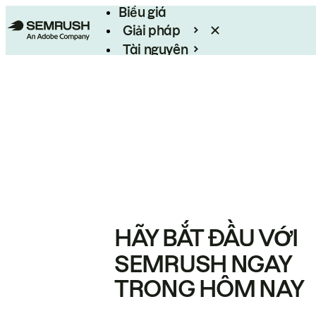
Biểu giá
Giải pháp
Tài nguyên
Enterprise
HÃY BẮT ĐẦU VỚI
SEMRUSH NGAY
TRONG HÔM NAY