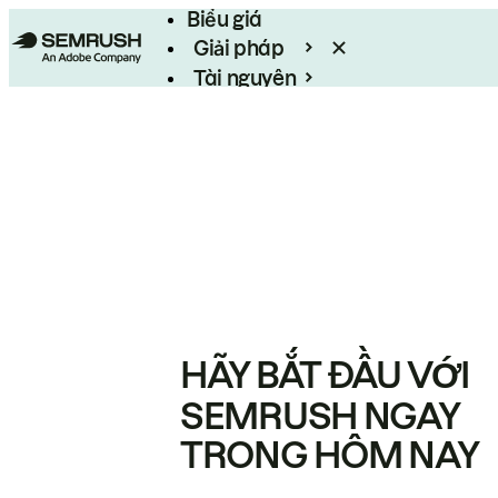
Biểu giá
Giải pháp
Tài nguyên
Enterprise
HÃY BẮT ĐẦU VỚI
SEMRUSH NGAY
TRONG HÔM NAY