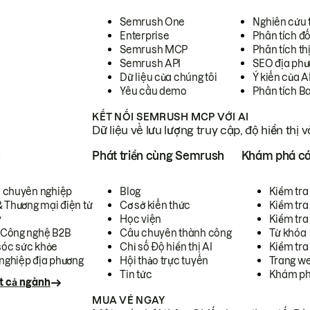
Semrush One
Nghiên cứu 
Enterprise
Phân tích đố
Semrush MCP
Phân tích th
Semrush API
SEO địa phư
Dữ liệu của chúng tôi
Ý kiến của A
Yêu cầu demo
Phân tích B
KẾT NỐI SEMRUSH MCP VỚI AI
Dữ liệu về lưu lượng truy cập, độ hiển thị 
h
Phát triển cùng Semrush
Khám phá cá
ụ chuyên nghiệp
Blog
Kiểm tra 
& Thương mại điện tử
Cơ sở kiến thức
Kiểm tra
y
Học viện
Kiểm tra
 Công nghệ B2B
Câu chuyên thành công
Từ khóa
óc sức khỏe
Chỉ số Độ hiển thị AI
Kiểm tra
nghiệp địa phương
Hội thảo trực tuyến
Trang we
Tin tức
Khám ph
t cả ngành
MUA VÉ NGAY