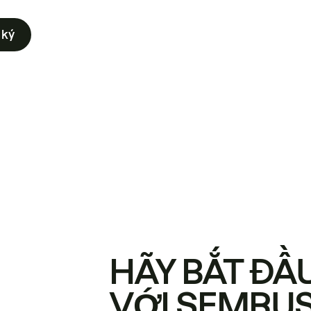
 ký
HÃY BẮT ĐẦ
VỚI SEMRU