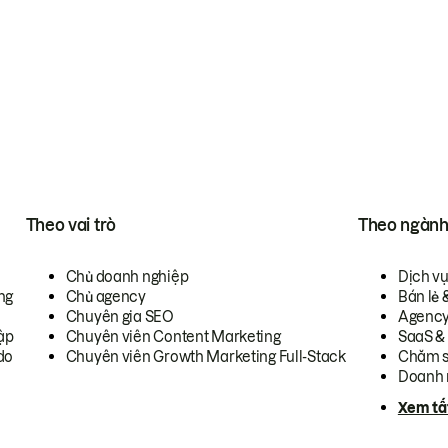
Theo vai trò
Theo ngàn
Chủ doanh nghiệp
Dịch v
ng
Chủ agency
Bán lẻ 
Chuyên gia SEO
Agenc
ập
Chuyên viên Content Marketing
SaaS &
do
Chuyên viên Growth Marketing Full-Stack
Chăm s
Doanh 
Xem tấ