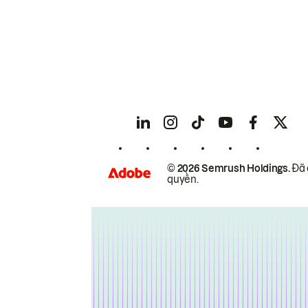
© 2026 Semrush Holdings.
Đã 
quyền.