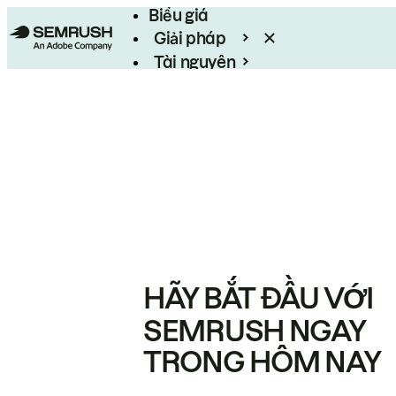
Biểu giá
Giải pháp
Tài nguyên
Enterprise
HÃY BẮT ĐẦU VỚI
SEMRUSH NGAY
TRONG HÔM NAY