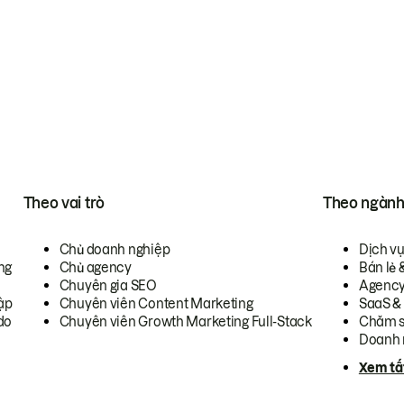
Theo vai trò
Theo ngàn
Chủ doanh nghiệp
Dịch v
ng
Chủ agency
Bán lẻ 
Chuyên gia SEO
Agenc
ập
Chuyên viên Content Marketing
SaaS &
do
Chuyên viên Growth Marketing Full-Stack
Chăm s
Doanh 
Xem tấ