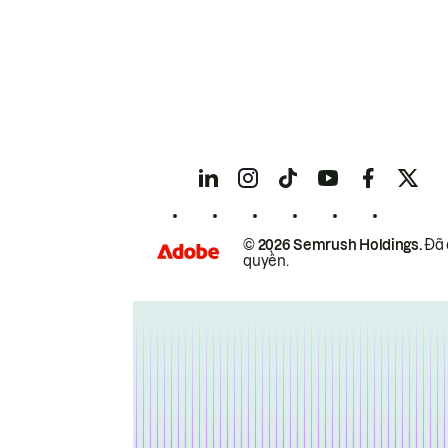
© 2026 Semrush Holdings.
Đã 
quyền.