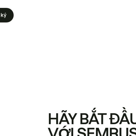
 ký
HÃY BẮT ĐẦ
VỚI SEMRU