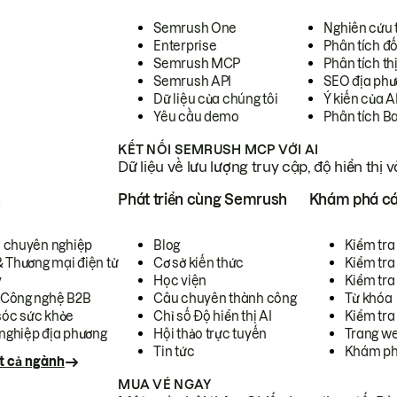
Semrush One
Nghiên cứu 
Enterprise
Phân tích đố
Semrush MCP
Phân tích th
Semrush API
SEO địa phư
Dữ liệu của chúng tôi
Ý kiến của A
Yêu cầu demo
Phân tích B
KẾT NỐI SEMRUSH MCP VỚI AI
Dữ liệu về lưu lượng truy cập, độ hiển thị 
h
Phát triển cùng Semrush
Khám phá cá
ụ chuyên nghiệp
Blog
Kiểm tra 
& Thương mại điện tử
Cơ sở kiến thức
Kiểm tra
y
Học viện
Kiểm tra
 Công nghệ B2B
Câu chuyên thành công
Từ khóa
óc sức khỏe
Chỉ số Độ hiển thị AI
Kiểm tra
nghiệp địa phương
Hội thảo trực tuyến
Trang we
Tin tức
Khám ph
t cả ngành
MUA VÉ NGAY