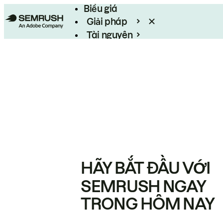
Biểu giá
Giải pháp
Tài nguyên
Enterprise
HÃY BẮT ĐẦU VỚI
SEMRUSH NGAY
TRONG HÔM NAY