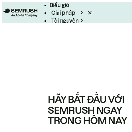
Biểu giá
Giải pháp
Tài nguyên
Enterprise
HÃY BẮT ĐẦU VỚI
SEMRUSH NGAY
TRONG HÔM NAY