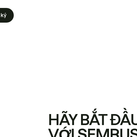
 ký
HÃY BẮT ĐẦ
VỚI SEMRU