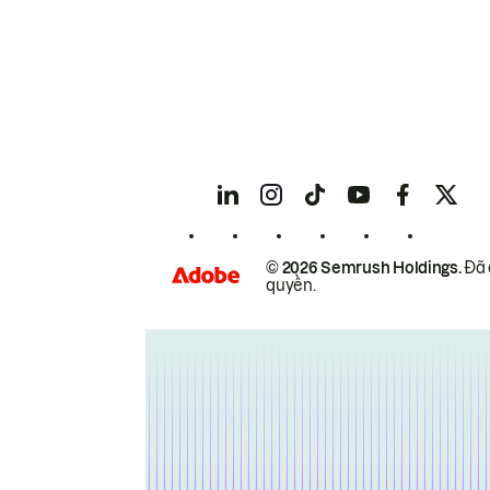
© 2026 Semrush Holdings.
Đã 
quyền.