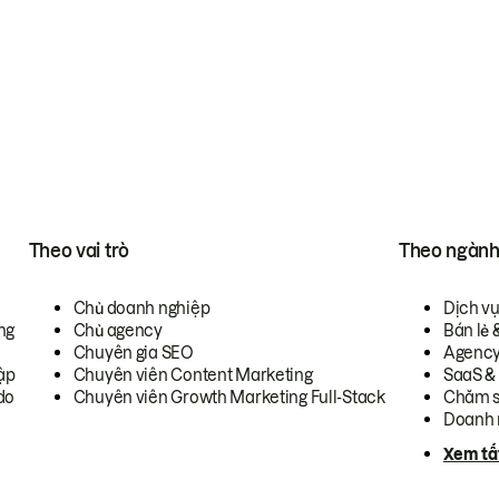
Theo vai trò
Theo ngàn
Chủ doanh nghiệp
Dịch v
ng
Chủ agency
Bán lẻ 
Chuyên gia SEO
Agenc
ập
Chuyên viên Content Marketing
SaaS &
do
Chuyên viên Growth Marketing Full-Stack
Chăm s
Doanh 
Xem tấ