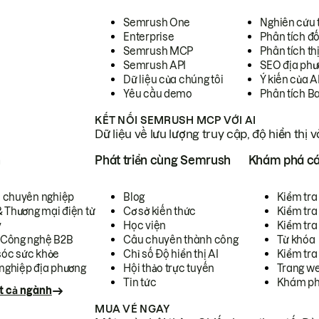
Semrush One
Nghiên cứu 
Enterprise
Phân tích đố
Semrush MCP
Phân tích th
Semrush API
SEO địa phư
Dữ liệu của chúng tôi
Ý kiến của A
Yêu cầu demo
Phân tích B
KẾT NỐI SEMRUSH MCP VỚI AI
Dữ liệu về lưu lượng truy cập, độ hiển thị 
h
Phát triển cùng Semrush
Khám phá cá
ụ chuyên nghiệp
Blog
Kiểm tra 
& Thương mại điện tử
Cơ sở kiến thức
Kiểm tra
y
Học viện
Kiểm tra
 Công nghệ B2B
Câu chuyên thành công
Từ khóa
óc sức khỏe
Chỉ số Độ hiển thị AI
Kiểm tra
nghiệp địa phương
Hội thảo trực tuyến
Trang we
Tin tức
Khám ph
t cả ngành
MUA VÉ NGAY