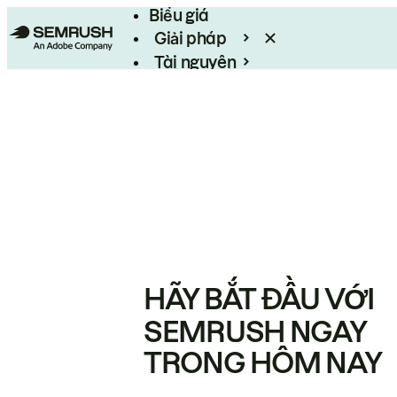
Biểu giá
Giải pháp
Tài nguyên
Enterprise
HÃY BẮT ĐẦU VỚI
SEMRUSH NGAY
TRONG HÔM NAY